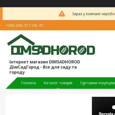
Зараз у компанії неробо
+380 (68) 917-00-45
Інтернет магазин DIMSADHOROD
ДімСадГород - Все для саду та
городу
Головна
Каталог товарів
Гуртовим покупцям