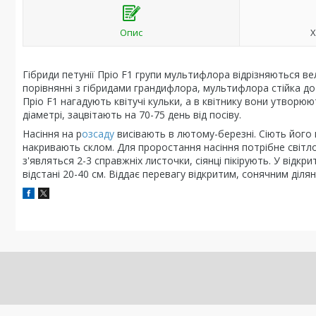
Опис
Х
Гібриди петунії Пріо F1 групи мультифлора відрізняються ве
порівнянні з гібридами грандифлора, мультифлора стійка до х
Пріо F1 нагадують квітучі кульки, а в квітнику вони утворюю
діаметрі, зацвітають на 70-75 день від посіву.
Насіння на р
озсаду
висівають в лютому-березні. Сіють його 
накривають склом. Для проростання насіння потрібне світло
з'являться 2-3 справжніх листочки, сіянці пікірують. У відк
відстані 20-40 см. Віддає перевагу відкритим, сонячним діля