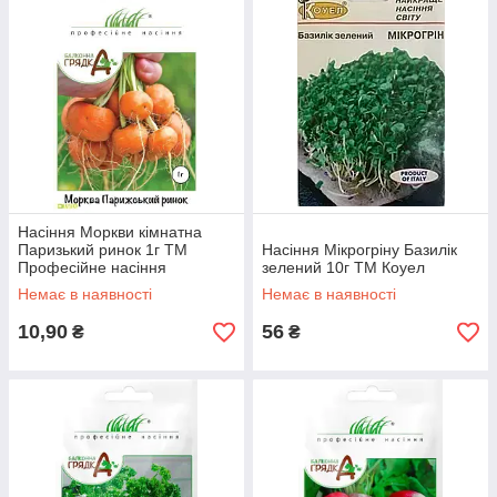
Насіння Моркви кімнатна
Паризький ринок 1г ТМ
Насіння Мікрогріну Базилік
Професійне насіння
зелений 10г ТМ Коуел
Немає в наявності
Немає в наявності
10,90
56
₴
₴