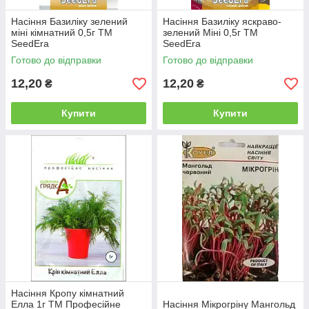
Насіння Базиліку зелений
Насіння Базиліку яскраво-
міні кімнатний 0,5г ТМ
зелений Міні 0,5г ТМ
SeedEra
SeedEra
Готово до відправки
Готово до відправки
12,20
12,20
₴
₴
Купити
Купити
Насіння Кропу кімнатний
Елла 1г ТМ Професійне
Насіння Мікрогріну Мангольд