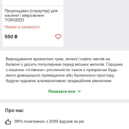
Пророщувач (спраутер) для
насіння і мікрозелені
TORSEED
Немає в наявності
550
₴
Вирощування ароматних трав, зелені і навіть овочів на
балконі є досить популярним серед міських жителів. Горщики
з пишною «їстівною» рослинністю також є прикрасою будь-
якого домашнього приміщення або балконного простору,
будучи чудовою альтернативою традиційним кімнатним
квітам. Інтернет-магазин пропонує великий вибір насіння
Показати все
багаторічних рослин, мікрозелені для вирощування в
домашніх умовах, включаючи також літні культури.
Посадковий матеріал мікрогріна характеризується
прекрасною схожістю, тому посів і посадка не викличе
Про нас
проблем навіть у новачків.
Насіння мікрозелені, мікрогрін.
98% позитивних з 2099 відгуків за рік