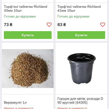
Торф'яні таблетки Richland
Торф'яні таблетки Richland
33мм 10шт
41мм 10шт
Готово до відправки
Готово до відправки
73
83
₴
₴
Купити
Купити
Горщик для квітів, розсади D
Вермикуліт 1л
90 круглий (64305)
Немає в наявності
Немає в наявності