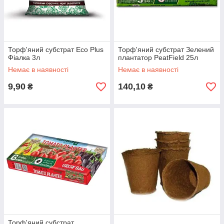
Торф'яний субстрат Eco Plus
Торф'яний субстрат Зелений
Фіалка 3л
плантатор PeatField 25л
Немає в наявності
Немає в наявності
9,90
140,10
₴
₴
Торф'яний субстрат