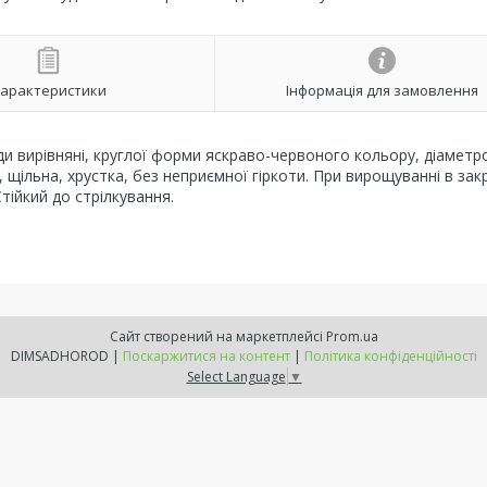
арактеристики
Інформація для замовлення
и вирівняні, круглої форми яскраво-червоного кольору, діаметр
а, щільна, хрустка, без неприємної гіркоти. При вирощуванні в за
Стійкий до стрілкування.
Сайт створений на маркетплейсі
Prom.ua
DIMSADHOROD |
Поскаржитися на контент
|
Політика конфіденційності
Select Language
▼