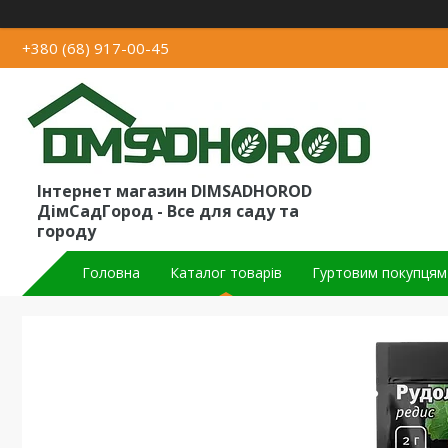
+380 (68) 917-00-45
Інтернет магазин DIMSADHOROD
ДімСадГород - Все для саду та
городу
Головна
Каталог товарів
Гуртовим покупцям