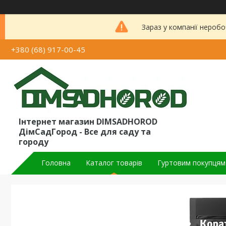
Зараз у компанії неробо
+380 (68) 917-00-45
Інтернет магазин DIMSADHOROD
ДімСадГород - Все для саду та
городу
Головна
Каталог товарів
Гуртовим покупцям