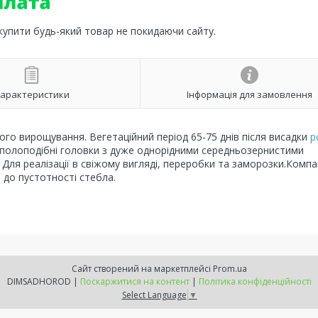
 купити будь-який товар не покидаючи сайту.
арактеристики
Інформація для замовлення
ого вирощування. Вегетаційний період 65-75 днів після висадки
р
куполоподібні головки з дуже однорідними середньозернистими
 Для реалізації в свіжому вигляді, переробки та заморозки.Комп
до пустотності стебла.
Сайт створений на маркетплейсі
Prom.ua
DIMSADHOROD |
Поскаржитися на контент
|
Політика конфіденційності
Select Language
▼