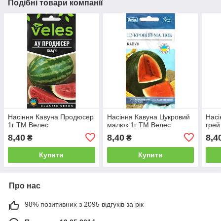
Подібні товари компанії
Насіння Кавуна Продюсер
Насіння Кавуна Цукровий
Насі
1г ТМ Велес
малюк 1г ТМ Велес
грей
8,40
8,40
8,4
₴
₴
Купити
Купити
Про нас
98% позитивних з 2095 відгуків за рік