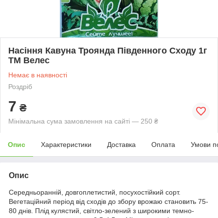
Насіння Кавуна Троянда Південного Сходу 1г
ТМ Велес
Немає в наявності
Роздріб
7
₴
Мінімальна сума замовлення на сайті — 250 ₴
Опис
Характеристики
Доставка
Оплата
Умови п
Опис
Середньоранній, довгоплетистий, посухостійкий сорт.
Вегетаційний період від сходів до збору врожаю становить 75-
80 днів. Плід кулястий, світло-зелений з широкими темно-