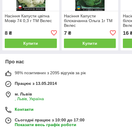
Насіння Капусти цвітна
Насіння Капусти
Насі
Мовір 74 0,3 г ТМ Велес
білокачанна Ольга 1г ТМ
біло
Велес
Вел
8
7
16
₴
₴
Купити
Купити
Про нас
98% позитивних з 2095 відгуків за рік
Працює з 13.05.2014
м. Львів
, Львів, Україна
Контакти
Сьогодні працює з 10:00 до 17:00
Показати весь графік роботи