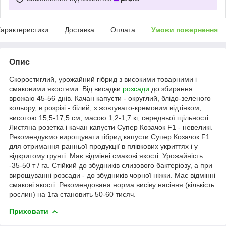
арактеристики
Доставка
Оплата
Умови повернення
Опис
Скоростиглий, урожайний гібрид з високими товарними і
смаковими якостями. Від висадки
розсади
до збирання
врожаю 45-56 днів. Качан капусти - округлий, блідо-зеленого
кольору, в розрізі - білий, з жовтувато-кремовим відтінком,
висотою 15,5-17,5 см, масою 1,2-1,7 кг, середньої щільності.
Листяна розетка і качан капусти Супер Козачок F1 - невеликі.
Рекомендуємо вирощувати гібрид капусти Супер Козачок F1
для отримання ранньої продукції в плівкових укриттях і у
відкритому грунті. Має відмінні смакові якості. Урожайність
-35-50 т / га. Стійкий до збудників слизового бактеріозу, а при
вирощуванні розсади - до збудників чорної ніжки. Має відмінні
смакові якості. Рекомендована норма висіву насіння (кількість
рослин) на 1га становить 50-60 тисяч.
Приховати