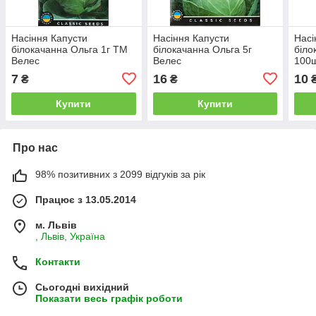
Насіння Капусти
Насіння Капусти
Насі
білокачанна Ольга 1г ТМ
білокачанна Ольга 5г
біло
Велес
Велес
100ш
7
16
10
₴
₴
Купити
Купити
Про нас
98% позитивних з 2099 відгуків за рік
Працює з 13.05.2014
м. Львів
, Львів, Україна
Контакти
Сьогодні вихідний
Показати весь графік роботи