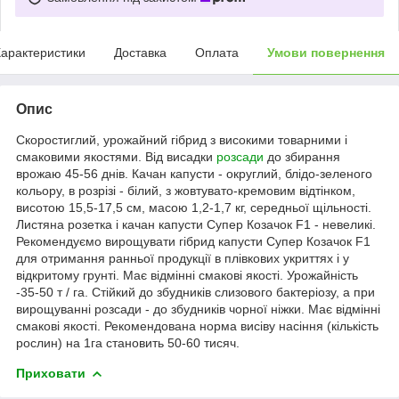
арактеристики
Доставка
Оплата
Умови повернення
Опис
Скоростиглий, урожайний гібрид з високими товарними і
смаковими якостями. Від висадки
розсади
до збирання
врожаю 45-56 днів. Качан капусти - округлий, блідо-зеленого
кольору, в розрізі - білий, з жовтувато-кремовим відтінком,
висотою 15,5-17,5 см, масою 1,2-1,7 кг, середньої щільності.
Листяна розетка і качан капусти Супер Козачок F1 - невеликі.
Рекомендуємо вирощувати гібрид капусти Супер Козачок F1
для отримання ранньої продукції в плівкових укриттях і у
відкритому грунті. Має відмінні смакові якості. Урожайність
-35-50 т / га. Стійкий до збудників слизового бактеріозу, а при
вирощуванні розсади - до збудників чорної ніжки. Має відмінні
смакові якості. Рекомендована норма висіву насіння (кількість
рослин) на 1га становить 50-60 тисяч.
Приховати