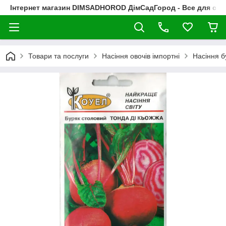
Інтернет магазин DIMSADHOROD ДімСадГород - Все для сад
Товари та послуги
Насіння овочів імпортні
Насіння б