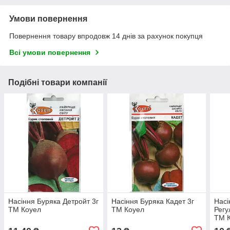
Умови повернення
Повернення товару впродовж 14 днів за рахунок покупця
Всі умови повернення
Подібні товари компанії
Насіння Буряка Детройт 3г
Насіння Буряка Кадет 3г
Насі
ТМ Коуел
ТМ Коуел
Регу
ТМ 