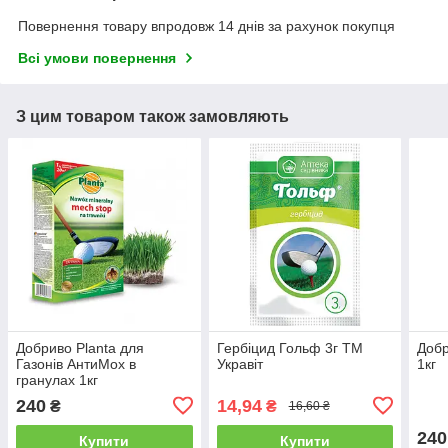
Повернення товару впродовж 14 днів за рахунок покупця
Всі умови повернення
З цим товаром також замовляють
Добриво Planta для
Гербіцид Гольф 3г ТМ
Добр
Газонів АнтиМох в
Укравіт
1кг
гранулах 1кг
240
14,94
₴
₴
16,60 ₴
240
Купити
Купити