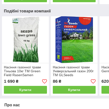
Подібні товари компанії
Насіння газонної трави
Насіння газонної трави
Насі
Тіньова 10кг ТМ Green
Універсальний газон 200г
Germ
Field RasenSamen
ТМ GLSeeds
1 690
86
620
₴
₴
Купити
Купити
Про нас