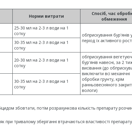
Спосіб, час оброб
Норми витрати
обмеження
25-30 мл на 2-3 л води на 1
сотку
обприскування бур'янів 
період їх активного рост
30-35 мл на 2-3 л води на 1
сотку
обприскування вегетую
20-30 мл на 2-3 л води на 1
бур'янів навесні, за 2 ти
сотку
висівання (до обприскув
виключити всі механічні
обробки грунту, крім
30-35 мл на 2-3 л води на 1
ранньовесняного закри
сотку
вологи)
іцидом збовтати, потім розрахункова кількість препарату розчи
як при тривалому зберіганні втрачаються властивості препарату