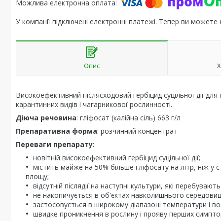
У компанії підключені електронні платежі. Тепер ви можете
Опис
Х
Високоефективний післясходовий гербіцид суцільної дії для 
карантинних видів і чагарникової рослинності.
Діюча речовина
: гліфосат (калійна сіль) 663 г/л
Препаративна форма
: розчинний концентрат
Переваги препарату:
новітній високоефективний гербіцид суцільної дії;
містить майже на 50% більше гліфосату на літр, ніж у 
площу;
відсутній післядії на наступні культури, які перебувають 
не накопичується в об'єктах навколишнього середови
застосовується в широкому діапазоні температури і вол
швидке проникнення в рослину і прояву перших симптом