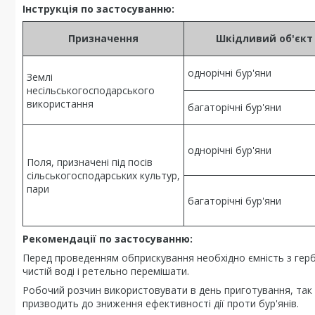
Інструкція по застосуванню:
Призначення
Шкідливий об'єкт
однорічні бур'яни
Землі
несільськогосподарського
використання
багаторічні бур'яни
однорічні бур'яни
Поля, призначені під посів
сільськогосподарських культур,
пари
багаторічні бур'яни
Рекомендації по застосуванню:
Перед проведенням обприскування необхідно ємність з герб
чистій воді і ретельно перемішати.
Робочий розчин використовувати в день приготування, так 
призводить до зниження ефективності дії проти бур'янів.