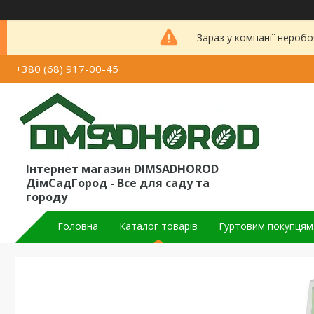
Зараз у компанії неробо
+380 (68) 917-00-45
Інтернет магазин DIMSADHOROD
ДімСадГород - Все для саду та
городу
Головна
Каталог товарів
Гуртовим покупцям