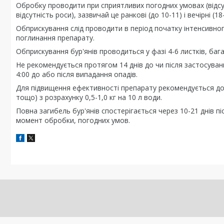
Обробку проводити при сприятливих погодних умовах (відсут
відсутність роси), зазвичай це ранкові (до 10-11) і вечірні (18
Обприскування слід проводити в період початку інтенсивног
поглинання препарату.
Обприскування бур'янів проводиться у фазі 4-6 листків, бага
Не рекомендується протягом 14 днів до чи після застосува
4:00 до або після випадання опадів.
Для підвищення ефективності препарату рекомендується дод
тощо) з розрахунку 0,5-1,0 кг на 10 л води.
Повна загибель бур'янів спостерігається через 10-21 днів пі
момент обробки, погодних умов.