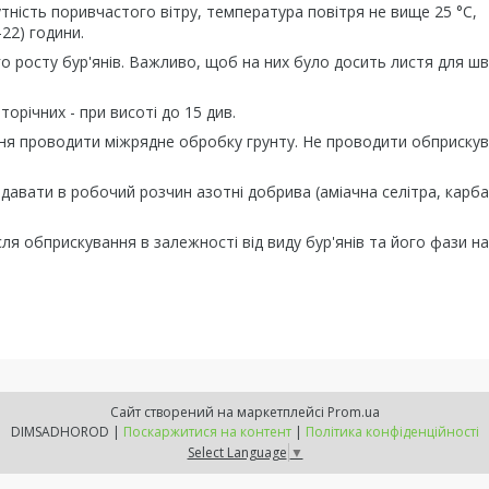
ність поривчастого вітру, температура повітря не вище 25 °С,
-22) години.
о росту бур'янів. Важливо, щоб на них було досить листя для ш
торічних - при висоті до 15 див.
ння проводити міжрядне обробку грунту. Не проводити обприскув
авати в робочий розчин азотні добрива (аміачна селітра, карба
сля обприскування в залежності від виду бур'янів та його фази на
Сайт створений на маркетплейсі
Prom.ua
DIMSADHOROD |
Поскаржитися на контент
|
Політика конфіденційності
Select Language
▼