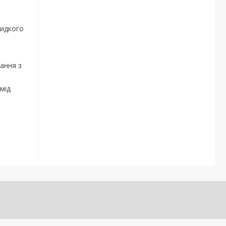
видкого
ання з
мід