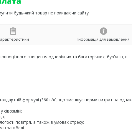
 купити будь-який товар не покидаючи сайту.
арактеристики
Інформація для замовлення
повноцінного знищення однорічних та багаторічних, бур'янів, в т.
стандартній формулі (360 г/л), що зменшує норми витрат на одна
у сівозміні;
ща;
огості повітря, а також в умовах стресу;
ів загибелі.