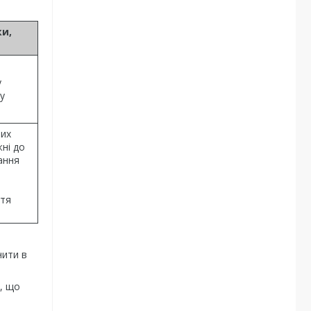
ки,
у
у
чих
жні до
ання
ття
нити в
, що