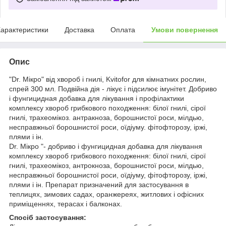
арактеристики
Доставка
Оплата
Умови повернення
Опис
"Dr. Мікро" від хвороб і гнилі, Kvitofor для кімнатних рослин,
спрей 300 мл. Подвійна дія - лікує і підсилює імунітет. Добриво
і фунгицидная добавка для лікування і профілактики
комплексу хвороб грибкового походження: білої гнилі, сірої
гнилі, трахеомікоз. антракноза, борошнистої роси, мілдью,
несправжньої борошнистої роси, оїдіуму. фітофторозу, іржі,
плями і ін.
Dr. Мікро "- добриво і фунгицидная добавка для лікування
комплексу хвороб грибкового походження: білої гнилі, сірої
гнилі, трахеомікоз, антрокноза, борошнистої роси, мілдью,
несправжньої борошнистої роси, оїдіуму, фітофторозу, іржі,
плями і ін. Препарат призначений для застосування в
теплицях, зимових садах, оранжереях, житлових і офісних
приміщеннях, терасах і балконах.
Спосіб застосування: