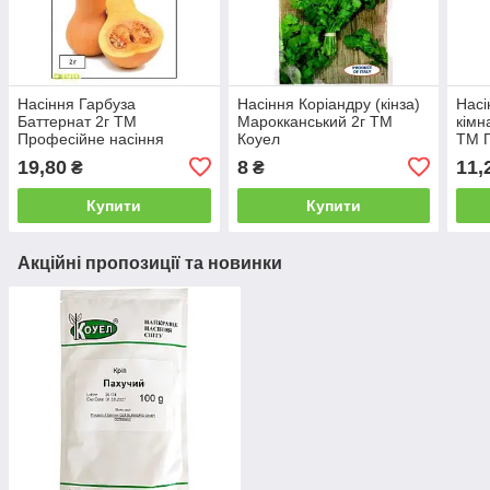
Насіння Гарбуза
Насіння Коріандру (кінза)
Насі
Баттернат 2г ТМ
Марокканський 2г ТМ
кімн
Професійне насіння
Коуел
ТМ П
19,80
8
11,
₴
₴
Купити
Купити
Акційні пропозиції та новинки