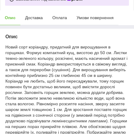
Опис
Доставка
Оплата
Умови повернення
Опис
Новий сорт коріандру, придатний для вирощування в
горщиках. Формує компактний кущ, висотою до 50 см. Листки
темно-зеленого кольору, розсічені, мають насичений аромат і
приємний смак. Коріандр використовується в свіжому вигляді,
а також для переробки (сушіння). Для вирощування виберіть
контейнер приблизно 25 см глибиною 45 см в ширину.
Коріандр не любить, щоб його пересаджували, тому горщик
повинен бути достатньо великим, щоб вмістити дорослі
рослини. Заповніть горщик землею, можна додати добрива.
Потім зволожити землю невеликою кількістю води, щоб вона
стала вологою. Рівномірно розсипте насіння, зверху засипте
шаром землі товщиною 1 см. Для зростання поставте горщик
на підвіконня з сонячної сторони (у зимовий період потрібно
додатково підсвічувати люмінесцентними лампами). Горщики
на перших порах прикрийте плівкою. Але обов'язково щодня
перевіряйте їх, поливайте і провітрюйте. Побризкайте землю