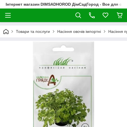
Інтернет магазин DIMSADHOROD ДімСадГород - Все для сад
Товари та послуги
Насіння овочів імпортні
Насіння п