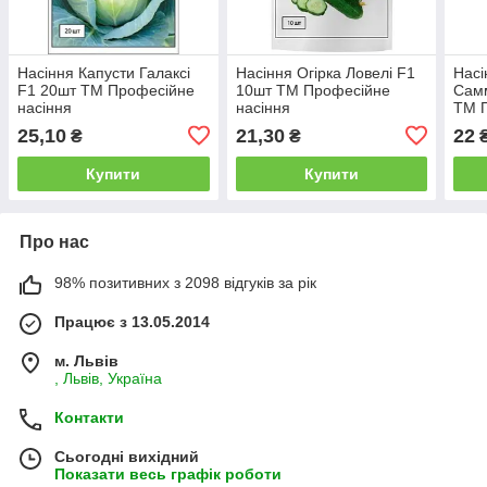
Насіння Капусти Галаксі
Насіння Огірка Ловелі F1
Насі
F1 20шт ТМ Професійне
10шт ТМ Професійне
Сам
насіння
насіння
ТМ П
25,10
21,30
22
₴
₴
Купити
Купити
Про нас
98% позитивних з 2098 відгуків за рік
Працює з 13.05.2014
м. Львів
, Львів, Україна
Контакти
Сьогодні вихідний
Показати весь графік роботи