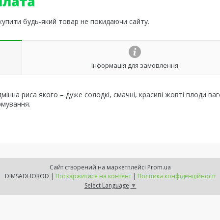
 купити будь-який товар не покидаючи сайту.
Інформація для замовлення
інна риса якого – дуже солодкі, смачні, красиві жовті плоди ва
рмування.
Сайт створений на маркетплейсі
Prom.ua
DIMSADHOROD |
Поскаржитися на контент
|
Політика конфіденційності
Select Language
▼