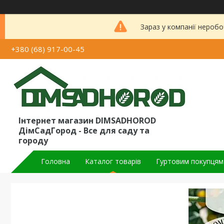
Зараз у компанії неробо
+380 (68) 917-00-45
Інтернет магазин DIMSADHOROD
ДімСадГород - Все для саду та
городу
Головна
Каталог товарів
Гуртовим покупцям