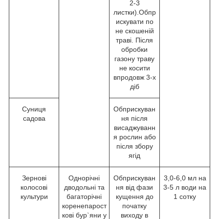
2-3
листки).Обпр
искувати по
не скошеній
траві. Після
обробки
газону траву
не косити
впродовж 3-х
діб
Суниця
Обприскуван
садова
ня після
висаджуванн
я рослин або
після збору
ягід
Зернові
Однорічні
Обприскуван
3,0-6,0 мл на
колосові
дводольні та
ня від фази
3-5 л води на
культури
багаторічні
кущення до
1 сотку
коренепарост
початку
кові бур`яни у
виходу в