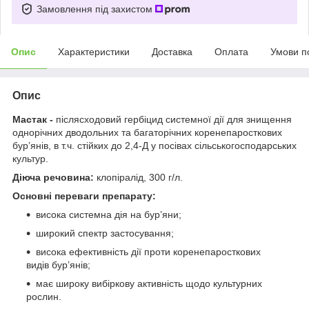
Замовлення під захистом
Опис
Характеристики
Доставка
Оплата
Умови п
Опис
Мастак -
післясходовий гербіцид системної дії для знищення
однорічних дводольних та багаторічних коренепаросткових
бур’янів, в т.ч. стійких до 2,4-Д у посівах сільськогосподарських
культур.
Діюча речовина:
клопіралід, 300 г/л.
Основні переваги препарату:
висока системна дія на бур’яни;
широкий спектр застосування;
висока ефективність дії проти коренепаросткових
видів бур’янів;
має широку вибіркову активність щодо культурних
рослин.