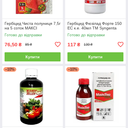
Гербіцид Чиста полуниця 7,5г
Гербіцид Фюзілад Форте 150
на 5 соток МАКСІ
ЕС к.е. 40мл TM Syngenta
Готово до відправки
Готово до відправки
76,50
117
₴
₴
85 ₴
130 ₴
Купити
Купити
–10%
–10%