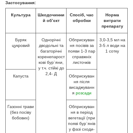
Застосування:
Культура
Шкодочинни
Спосіб, час
Норма
й об
’
єкт
обробки
витрати
препарату
Буряк
Однорічні
Обприскуван
3,0-3,5 мл на
цукровий
дводольні та
ня посівів за
3-5 л води на
багаторічні
появи 1-3 пар
1 сотку
коренепарост
справжніх
кові бур`яни,
листочків
у т.ч. стійкі до
2,4- Д
Капуста
Обприскуван
ня після
висаджуванн
я
розсади
Газонні трави
Обприскуван
(без посіву
ня в період
бобових)
вегетації (при
появі бур`янів
у фазі сходи-