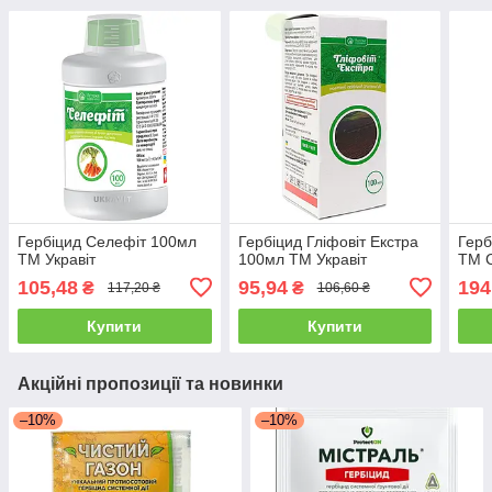
Гербіцид Селефіт 100мл
Гербіцид Гліфовіт Екстра
Герб
ТМ Укравіт
100мл ТМ Укравіт
ТМ 
105,48
95,94
194
₴
₴
117,20 ₴
106,60 ₴
Купити
Купити
Акційні пропозиції та новинки
–10%
–10%