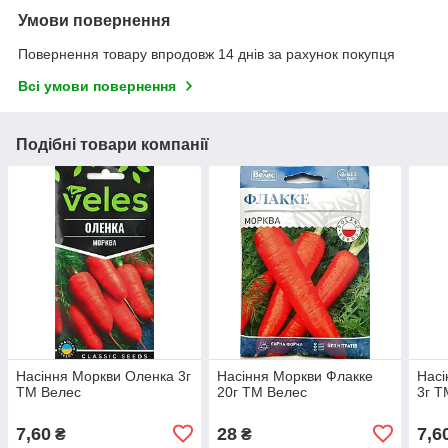
Умови повернення
Повернення товару впродовж 14 днів за рахунок покупця
Всі умови повернення
Подібні товари компанії
Насіння Моркви Оленка 3г
Насіння Моркви Флакке
Насі
ТМ Велес
20г ТМ Велес
3г Т
7,60
28
7,6
₴
₴