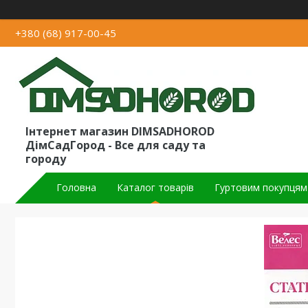
+380 (68) 917-00-45
Інтернет магазин DIMSADHOROD
ДімСадГород - Все для саду та
городу
Головна
Каталог товарів
Гуртовим покупцям