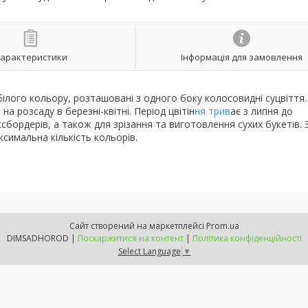
арактеристики
Інформація для замовлення
білого кольору, розташовані з одного боку колосовидні суцвіття.
на розсаду в березні-квітні. Період цвітін
ня трив
ає з липня до
бордерів, а також для зрізання та виготовлення сухих букетів. 
ксимальна кількість кольорів.
Сайт створений на маркетплейсі
Prom.ua
DIMSADHOROD |
Поскаржитися на контент
|
Політика конфіденційності
Select Language
▼