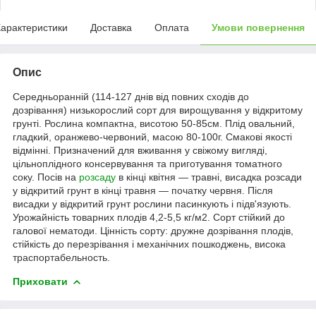
арактеристики
Доставка
Оплата
Умови повернення
Опис
Середньоранній (114-127 днів від повних сходів до
дозрівання) низькорослий сорт для вирощування у відкритому
грунті. Рослина компактна, висотою 50-85см. Плід овальний,
гладкий, оранжево-червоний, масою 80-100г. Смакові якості
відмінні. Призначений для вживання у свіжому вигляді,
цільноплідного консервування та приготування томатного
соку. Посів на
розсаду
в кінці квітня — травні, висадка розсади
у відкритий грунт в кінці травня — початку червня. Після
висадки у відкритий грунт рослини пасинкують і підв'язують.
Урожайність товарних плодів 4,2-5,5 кг/м2. Сорт стійкий до
галової нематоди. Цінність сорту: дружне дозрівання плодів,
стійкість до перезрівання і механічних пошкоджень, висока
траспортабельность.
Приховати