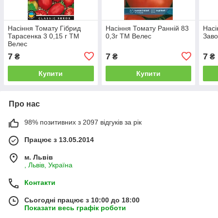
Насіння Томату Гібрид
Насіння Томату Ранній 83
Насі
Тарасенка 3 0,15 г ТМ
0,3г ТМ Велес
Заво
Велес
7
7
7
₴
₴
₴
Купити
Купити
Про нас
98% позитивних з 2097 відгуків за рік
Працює з 13.05.2014
м. Львів
, Львів, Україна
Контакти
Сьогодні працює з 10:00 до 18:00
Показати весь графік роботи