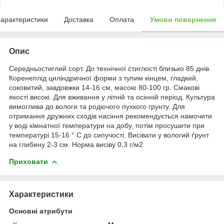
арактеристики
Доставка
Оплата
Умови повернення
Опис
Середньостиглий сорт. До технічної стиглості близько 85 днів.
Коренеплід циліндричної форми з тупим кінцем, гладкий,
соковитий, завдовжки 14-16 см, масою 80-100 гр. Смакові
якості високі. Для вживання у літній та осінній період. Культура
вимоглива до вологи та родючого пухкого грунту. Для
отримання дружних сходів насіння рекомендується намочити
у воді кімнатної температури на добу, потім просушити при
температурі 15-16 ° С до сипучості. Висівати у вологий ґрунт
на глибину 2-3 см. Норма висіву 0,3 г/м2
Приховати
Характеристики
Основні атрибути