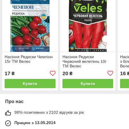
Насіння Редиски Чемпіон
Насіння Редиски
Насі
15г ТМ Велес
Червоний велетень 10г
з бі
ТМ Велес
Вел
17
20
16
₴
₴
Купити
Купити
Про нас
98% позитивних з 2102 відгуків за рік
Працює з 13.05.2014