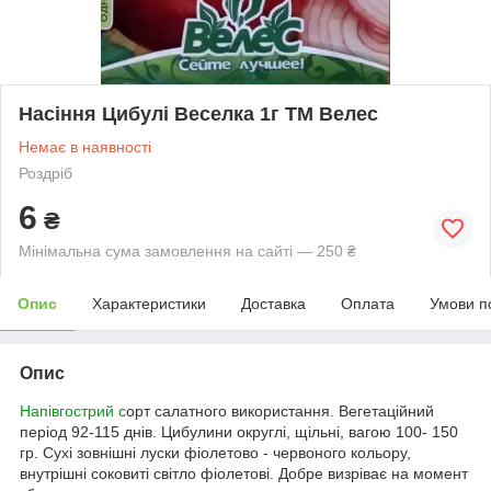
Насіння Цибулі Веселка 1г ТМ Велес
Немає в наявності
Роздріб
6
₴
Мінімальна сума замовлення на сайті — 250 ₴
Опис
Характеристики
Доставка
Оплата
Умови п
Опис
Напівгострий с
орт салатного використання. Вегетаційний
період 92-115 днів. Цибулини округлі, щільні, вагою 100- 150
гр. Сухі зовнішні луски фіолетово - червоного кольору,
внутрішні соковиті світло фіолетові. Добре визріває на момент