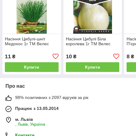
Насіння Цибулі-шніт
Насіння Цибулі Біла
Насі
Медонос 1г ТМ Велес
королева 1г ТМ Велес
П'єр
11
10
8
₴
₴
₴
Купити
Купити
Про нас
98% позитивних з 2097 відгуків за рік
Працює з 13.05.2014
м. Львів
, Львів, Україна
Контакти