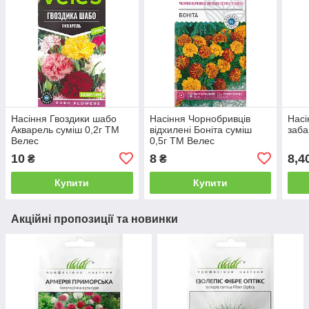
Насіння Гвоздики шабо
Насіння Чорнобривців
Насі
Акварель суміш 0,2г ТМ
відхилені Боніта суміш
заба
Велес
0,5г ТМ Велес
10
8
8,4
₴
₴
Купити
Купити
Акційні пропозиції та новинки