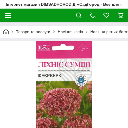
Інтернет магазин DIMSADHOROD ДімСадГород - Все для сад
Товари та послуги
Насіння квітів
Насіння різних багат