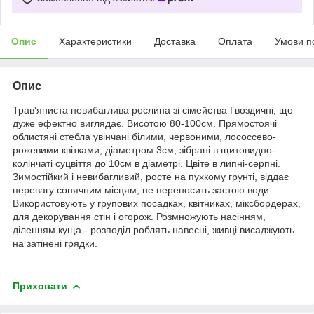
Опис
Характеристики
Доставка
Оплата
Умови п
Опис
Трав'яниста невибаглива рослина зі сімейства Гвоздичні, що
дуже ефектно виглядає. Висотою 80-100см. Прямостоячі
облистяні стебла увінчані білими, червоними, лососсево-
рожевими квітками, діаметром 3см, зібрані в щитовидно-
колінчаті суцвіття до 10см в діаметрі. Цвіте в липні-серпні.
Зимостійкий і невибагливий, росте на пухкому грунті, віддає
перевагу сонячним місцям, не переносить застою води.
Використовують у групових посадках, квітниках, міксбордерах,
для декорування стін і огорож. Розмножують насінням,
діленням куща - розподіл роблять навесні, живці висаджують
на затінені грядки.
Приховати