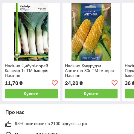
Насіння Цибулі-порей
Насіння Кукурудзи
Насі
Казимір 1г ТМ Імперія
Апетитна 30г ТМ Імперія
Підз
Насіння
Насіння
Імпе
11,70
24,20
36
₴
₴
Купити
Купити
Про нас
98% позитивних з 2100 відгуків за рік