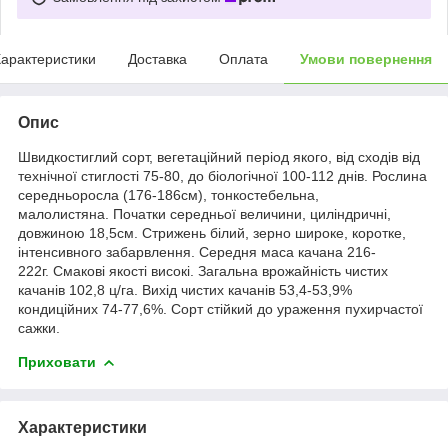
арактеристики
Доставка
Оплата
Умови повернення
Опис
Швидкостиглий сорт, вегетаційний період якого, від сходів від
технічної стиглості 75-80, до біологічної 100-112 днів. Рослина
середньоросла (176-186см), тонкостебельна,
малолистяна. Початки середньої величини, циліндричні,
довжиною 18,5см. Стрижень білий, зерно широке, коротке,
інтенсивного забарвлення. Середня маса качана 216-
222г. Смакові якості високі. Загальна врожайність чистих
качанів 102,8 ц/га. Вихід чистих качанів 53,4-53,9%
кондиційних 74-77,6%. Сорт стійкий до ураження пухирчастої
сажки.
Приховати
Характеристики