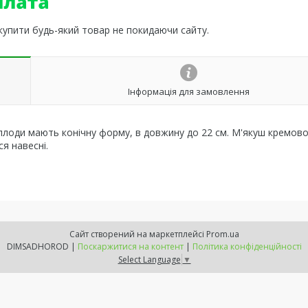
 купити будь-який товар не покидаючи сайту.
Інформація для замовлення
еплоди мають конічну форму, в довжину до 22 см. М'якуш кремов
я навесні.
Сайт створений на маркетплейсі
Prom.ua
DIMSADHOROD |
Поскаржитися на контент
|
Політика конфіденційності
Select Language
▼