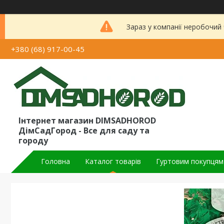
Зараз у компанії неробочий
+380 (68) 917-00-45
Інтернет магазин DIMSADHOROD
ДімСадГород - Все для саду та
городу
Головна
Каталог товарів
Гуртовим покупцям