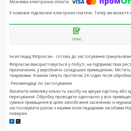
У компанії підключені електронні платежі. Тепер ви можете
Опис
Інсектицид Фіпроксан - готова до застосування гранульован
Фіпроксан використовується у побуті, на підприємствах рес
призначення, у виробничо-складських приміщеннях. Містить
тваринами. Комахи гинуть протягом 24 годин після обробки.
Рекомендації по застосуванню
Висипати невелику кількість засобу на аркуші картону або к
пересування. Обробку проводити одночасно у всіх приміщенн
суміжні приміщення в цілях запобігання заселенню їх мурах
застосовувати разом з іншими інсектицидними засобами.Но
поверхні.