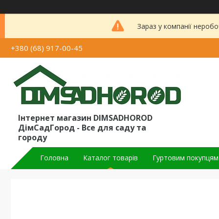
Зараз у компанії неробо
+380 (68) 917-00-45
Інтернет магазин DIMSADHOROD
ДімСадГород - Все для саду та
городу
Головна
Каталог товарів
Гуртовим покупцям