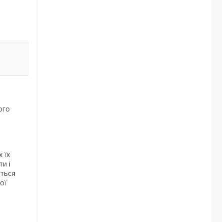
ого
 їх
и і
ється
ої