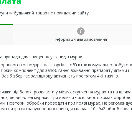
 купити будь-який товар не покидаючи сайту.
Інформація для замовлення
а принада для знищення усіх видів мурах.
торанного господарства і торгівлі, об'єктах комунально-побутов
 гіркий компонент для запобігання вживання препарату дітьми і
 Засіб зберігає залишкову активність протягом 4-6 тижнів.
ришки від банок, розкласти у місцях скупчення мурах та на шляхах
ях, де виявлені мурахи. При великій чисельності комах оброблят
ами. Повторні обробки проводити при появі мурах. Не рекоменду
рма витрати гранульованої принади складає 10 г/м2 оброблюван