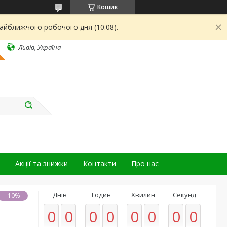
Кошик
найближчого робочого дня (10.08).
Львів, Україна
Акції та знижки
Контакти
Про нас
Днів
Годин
Хвилин
Секунд
–10%
0
0
0
0
0
0
0
0