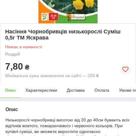
Насіння Чорнобривців низькорослі Суміш
0,5г ТМ Яскрава
Немає в наявності
Роздріб
7,80
₴
Мінімальна сума замовлення на сайті — 250 ₴
Опис
Характеристики
Доставка
Оплата
Умови п
Опис
Низькорослі чорнобривці висотою від 20 до 40см бувають всіх
відтінків жовтого, помаранчевого і червоного кольорів. При
купівлі суміші, ви зможете виростити одночасно