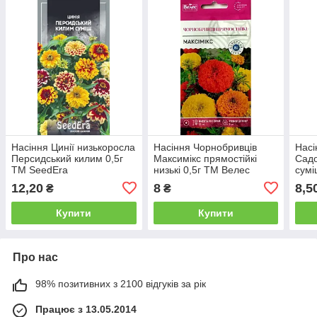
Насіння Цинії низькоросла
Насіння Чорнобривців
Насі
Персидський килим 0,5г
Максимікс прямостійкі
Садо
ТМ SeedEra
низькі 0,5г ТМ Велес
сумі
12,20
8
8,5
₴
₴
Купити
Купити
Про нас
98% позитивних з 2100 відгуків за рік
Працює з 13.05.2014