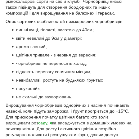
різнокольорові сорти на своїй клумбі. Чорнобривці низькі
також підійдуть для створення бордюрних та інших
композицій і для вирощування на балконах і терасах.
Опис сортових особливостей низькорослих чорнобривців:
пишні кущі, гіллясті, висотою до 40см;
квіти невеликі до 9см у діаметрі;
аромат легкий;
цвітіння тривале - з червня до вересня;
чорнобривці не переносять холод;
віддають перевагу сонячним місцям;
невибагливі, ростуть на будь-яких ґрунтах;
посухостійкі;
не схильні до захворювань.
Вирощування чорнобривців однорічних з насіння починають
навесні, коли підуть заморозки, і ґрунт прогріється до +15°С.
Для прискорення початку цвітіння багато хто воліє
вирощувати роз
саду, я
ка висаджується в домашніх умовах на
початку квітня. Для росту і активного цвітіння потрібно
регулярно поливати і розпушувати ґрунт, даючи доступ