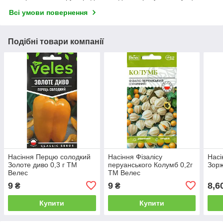
Всі умови повернення
Подібні товари компанії
Насіння Перцю солодкий
Насіння Фізалісу
Насі
Золоте диво 0,3 г ТМ
перуанського Колумб 0,2г
Зорж
Велес
ТМ Велес
9
9
8,6
₴
₴
Купити
Купити