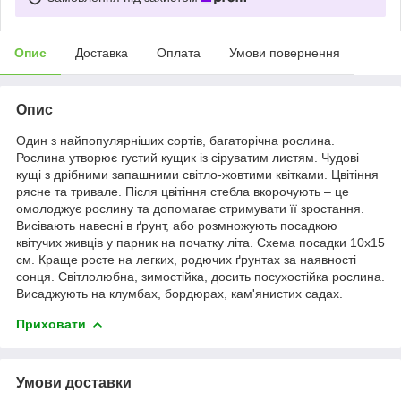
Опис
Доставка
Оплата
Умови повернення
Опис
Один з найпопулярніших сортів, багаторічна рослина.
Рослина утворює густий кущик із сіруватим листям. Чудові
кущі з дрібними запашними світло-жовтими квітками. Цвітіння
рясне та тривале. Після цвітіння стебла вкорочують – це
омолоджує рослину та допомагає стримувати її зростання.
Висівають навесні в ґрунт, або розмножують посадкою
квітучих живців у парник на початку літа. Схема посадки 10х15
см. Краще росте на легких, родючих ґрунтах за наявності
сонця. Світлолюбна, зимостійка, досить посухостійка рослина.
Висаджують на клумбах, бордюрах, кам'янистих садах.
Приховати
Умови доставки