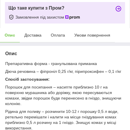
Що таке купити з Пром?
Замовлення під захистом
Опис
Доставка
Оплата
Умови повернення
Опис
Препаративна форма - гранульована приманка
Діюча речовина – фіпроніл 0,25 г/кг, пірипроксифен – 0,1 г/кг
Спосіб застосування:
Порошок для посипання – насипте приблизно 10 г на
поверхню мурашника або доріжку, якою пересуваються
комахи, звідки порошок буде перенесено в гніздо, знищуючи
колонію.
Рідина для поливу – розчинити 10-12 г порошку 0,5 л води,
ретельно перемішати і налити на місце гніздування комах
приблизно 0,5 л розчину на 1 гніздо. Знищує комах у місці
використання.