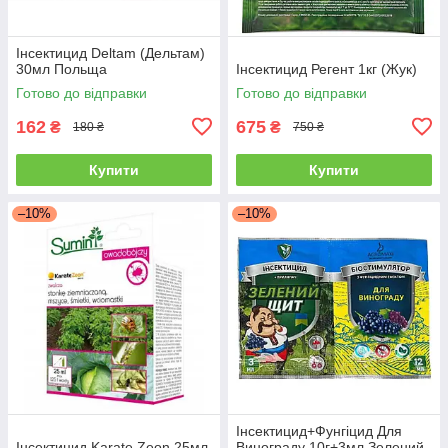
Інсектицид Deltam (Дельтам)
30мл Польща
Інсектицид Регент 1кг (Жук)
Готово до відправки
Готово до відправки
162
675
₴
₴
180 ₴
750 ₴
Купити
Купити
–10%
–10%
Інсектицид+Фунгіцид Для
Інсектицид Karate Zeon 25мл
Винограду 10г+3мл Зелений