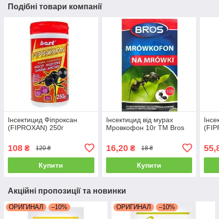
Подібні товари компанії
Інсектицид Фіпроксан
Інсектицид від мурах
Інсе
(FIPROXAN) 250г
Мровкофон 10г ТМ Bros
(FIP
108
16,20
55,
₴
₴
120 ₴
18 ₴
Купити
Купити
Акційні пропозиції та новинки
ОРИГИНАЛ
–10%
ОРИГИНАЛ
–10%