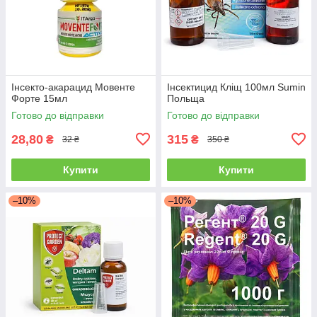
Інсекто-акарацид Мовенте
Інсектицид Кліщ 100мл Sumin
Форте 15мл
Польща
Готово до відправки
Готово до відправки
28,80
315
₴
₴
32 ₴
350 ₴
Купити
Купити
–10%
–10%