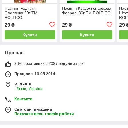
Насіння Редиски
Насіння Квасолі спаржева
Насі
Ополянка 20г ТМ
Феррарі 30г ТМ ROLTICO
Шес
ROLTICO
ROL
29
29
29
₴
₴
Купити
Купити
Про нас
98% позитивних з 2097 відгуків за рік
Працює з 13.05.2014
м. Львів
, Львів, Україна
Контакти
Сьогодні вихідний
Показати весь графік роботи