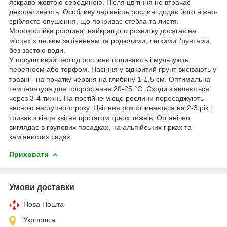
яскраво-жовтою серединою. Після цвітіння не втрачає
декоративність. Особливу чарівність рослині додає його ніжно-
сріблясте опушення, що покриває стебла та листя.
Морозостійка рослина, найкращого розвитку досягає на
місцях з легким затіненням та родючими, легкими ґрунтами,
без застою води.
У посушливий період рослини поливають і мульчують
перегноєм або торфом. Насіння у відкритий ґрунт висівають у
травні - на початку червня на глибину 1-1,5 см. Оптимальна
температура для проростання 20-25 °С. Сходи зʼявляються
через 3-4 тижні. На постійне місце рослини пересаджують
весною наступного року. Цвітіння розпочинається на 2-3 рік і
триває з кінця квітня протягом трьох тижнів. Органічно
виглядає в групових посадках, на альпійських гірках та
камʼянистих садах.
Приховати
Умови доставки
Нова Пошта
Укрпошта