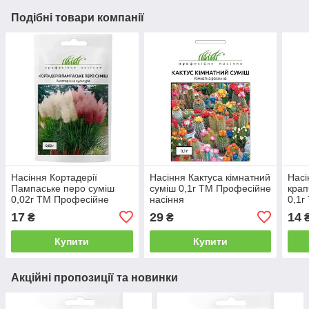
Подібні товари компанії
Насіння Кортадерії
Насіння Кактуса кімнатний
Насі
Пампаське перо суміш
суміш 0,1г ТМ Професійне
крап
0,02г ТМ Професійне
насіння
0,1г
насіння
насі
17
29
14
₴
₴
Купити
Купити
Акційні пропозиції та новинки