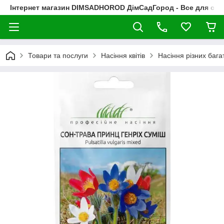
Інтернет магазин DIMSADHOROD ДімСадГород - Все для сад
Товари та послуги
Насіння квітів
Насіння різних багат