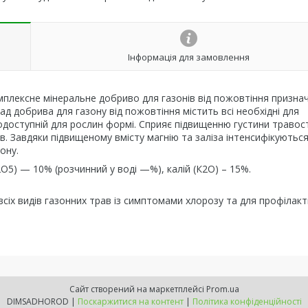
Інформація для замовлення
плексне мінеральне добриво для газонів від пожовтіння призна
д добрива для газону від пожовтіння містить всі необхідні для
одоступній для рослин формі. Сприяє підвищенню густини траво
. Завдяки підвищеному вмісту магнію та заліза інтенсифікуютьс
ону.
5) — 10% (розчинний у воді —%), калій (К2О) – 15%.
іх видів газонних трав із симптомами хлорозу та для профілакт
Сайт створений на маркетплейсі
Prom.ua
DIMSADHOROD |
Поскаржитися на контент
|
Політика конфіденційності