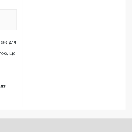
чене для
стою, що
я
ики.