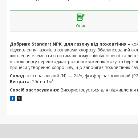
Опис
Добриво Standart NPK для газону від пожовтіння –
ком
підживлення газонів з ознаками хлорозу. Збалансований скла
живлення елементи в оптимальному співвідношенні та легк
в свою чергу перешкоджає розповсюдженню моху та бур’янів
процеси утворення хлорофілу, що запобігає пожовтінню газ
Cклад:
азот загальний (N) — 24%, фосфор засвоюваний (Р2О
Витрата:
20г на 1м².
Спосіб застосування:
Використовується для підживлення вс