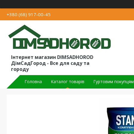
+380 (68) 917-00-45
Інтернет магазин DIMSADHOROD
ДімСадГород - Все для саду та
городу
Головна
Каталог товарів
Гуртовим покупцям