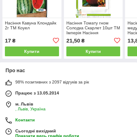
Насіння Кавуна Клондайк
Насіння Томату гном
Насі
2г ТМ Коуел
Солодка Скарлет 10шт ТМ
меду
Імперія Насіння
Насі
17
21,50
13,
₴
₴
Купити
Купити
Про нас
98% позитивних з 2097 відгуків за рік
Працює з 13.05.2014
м. Львів
, Львів, Україна
Контакти
Сьогодні вихідний
Показати весь графік роботи