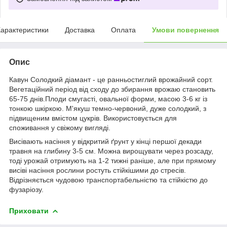
арактеристики
Доставка
Оплата
Умови повернення
Опис
Кавун Солодкий діамант - це ранньостиглий врожайний сорт.
Вегетаційний період від сходу до збирання врожаю становить
65-75 днів.Плоди смугасті, овальної форми, масою 3-6 кг із
тонкою шкіркою. М'якуш темно-червоний, дуже солодкий, з
підвищеним вмістом цукрів. Використовується для
споживання у свіжому вигляді.
Висівають насіння у відкритий ґрунт у кінці першої декади
травня на глибину 3-5 см. Можна вирощувати через розсаду,
тоді урожай отримують на 1-2 тижні раніше, але при прямому
висіві насіння рослини ростуть стійкішими до стресів.
Відрізняється чудовою транспортабельністю та стійкістю до
фузаріозу.
Приховати