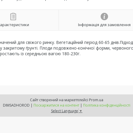
арактеристики
Інформація для замовлення
ачений для свіжого ринку. Вегетаційний період 60-65 днів.Підхо
 у закритому ґрунті. Плоди подовжено-конічної форми, червоног
 Виростають із середньою вагою 180-230г.
Сайт створений на маркетплейсі
Prom.ua
DIMSADHOROD |
Поскаржитися на контент
|
Політика конфіденційності
Select Language
▼