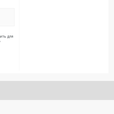
дить для
о