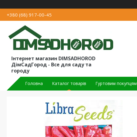
+380 (68) 917-00-45
Інтернет магазин DIMSADHOROD
ДімСадГород - Все для саду та
городу
Головна
Каталог товарів
Гуртовим покупцям