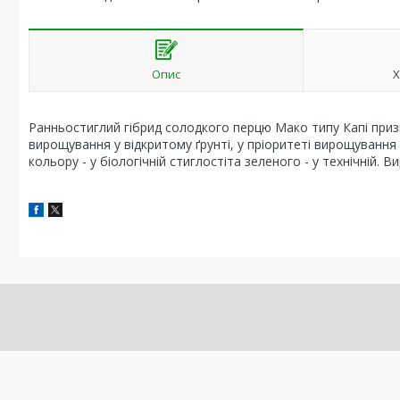
Опис
Х
Ранньостиглий гібрид солодкого перцю Мако типу Капі призн
вирощування у відкритому ґрунті, у пріоритеті вирощування
кольору - у біологічній стиглостіта зеленого - у технічній.