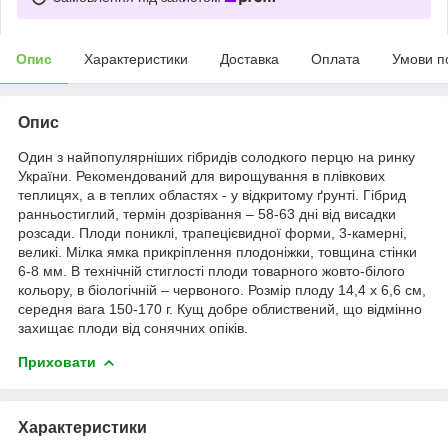
Опис
Характеристики
Доставка
Оплата
Умови п
Опис
Один з найпопулярніших гібридів солодкого перцю на ринку
України. Рекомендований для вирощування в плівкових
теплицях, а в теплих областях - у відкритому ґрунті. Гібрид
ранньостиглий, термін дозрівання – 58-63 дні від висадки
розсади. Плоди пониклі, трапецієвидної форми, 3-камерні,
великі. Мілка ямка прикріплення плодоніжки, товщина стінки
6-8 мм. В технічній стиглості плоди товарного жовто-білого
кольору, в біологічній – червоного. Розмір плоду 14,4 х 6,6 см,
середня вага 150-170 г. Кущ добре облиствений, що відмінно
захищає плоди від сонячних опіків.
Приховати
Характеристики