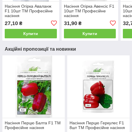
Насіння Огірка Аваланж
Насіння Огірка Авенсіс F1
Насі
F1 10шт ТМ Професійне
10шт ТМ Професійне
10ш
насіння
насіння
насі
27,10
31,90
32,
₴
₴
Купити
Купити
Акційні пропозиції та новинки
Насіння Перцю Балта F1 ТМ
Насіння Перцю Геркулес F1
Професійне насіння
8шт ТМ Професійне насіння