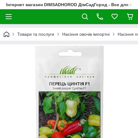
Інтернет магазин DIMSADHOROD ДімСадГород - Все для сад
Товари та послуги
Насіння овочів імпортні
Насіння 