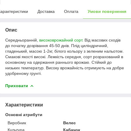
арактеристики
Доставка
Оплата
Умови повернення
Опис
Середньоранній,
високоврожайний сорт
. Від масових сходів
до початку дозрівання 45-50 днів. Плід циліндричний,
гладенький, масою 1-2кг, білого кольору з зеленим нальотом.
Смакові якості високі. Лежкість середня, сорт розрахований в
основному на одержання раннього врожаю. Стійкий до
низьких температур. Високу врожайність отримують на добре
удобреному грунті.
Приховати
Характеристики
Основні атрибути
Виробник
Велес
Культура
Кабачок