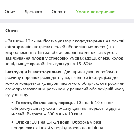
Опис
Доставка
Оплата
Умови повернення
Опис
«Зав'язь» 10 г - це біостимулятор плодоутворення на основі
фітогормонів (натрієвих солей гіберелінових кислот) та
мікроелементів. Він запобігає опадінню квіток, стимулює
зав'язування плодів у стресових умовах (дощі, спека, холод)
та підвищує врожайність культур на 15–30%.
Інструкція із застосування:
Для приготування робочого
розчину порошок розводять у воді згідно з інструкцією для
кожної конкретної культури, після чого обприскують рослини
свіжоприготовленим розчином у ранковий або вечірній час у
суху погоду.
Томати, баклажани, перець:
10 г на 5-10 л води.
Обприскування у фазі початку цвітіння першої та другої
кистей. Витрата – 300 мл на 10 кв.м.
Огірки:
10 г на 1,4-2л води. Обробка у разі
поодиноких квіток й у період масового цвітіння.