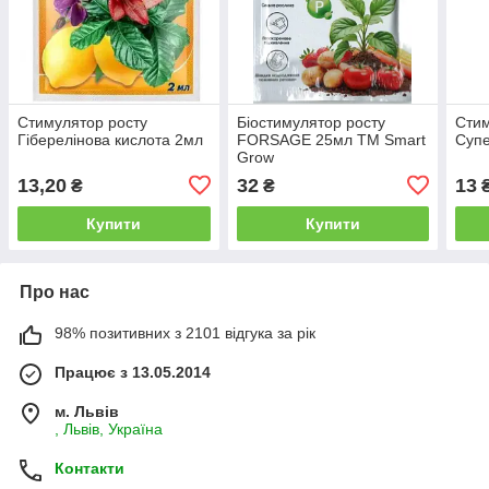
Стимулятор росту
Біостимулятор росту
Стим
Гіберелінова кислота 2мл
FORSAGE 25мл ТМ Smart
Супе
Grow
13,20
32
13
₴
₴
Купити
Купити
Про нас
98% позитивних з 2101 відгука за рік
Працює з 13.05.2014
м. Львів
, Львів, Україна
Контакти