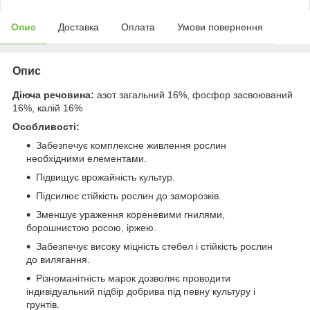
Опис
Доставка
Оплата
Умови повернення
Опис
Діюча речовина:
азот загальний 16%, фосфор засвоюваний
16%, калій 16%
Особливості:
Забезпечує комплексне живлення рослин
необхідними елементами.
Підвищує врожайність культур.
Підсилює стійкість рослин до заморозків.
Зменшує ураження кореневими гнилями,
борошнистою росою, іржею.
Забезпечує високу міцність стебел і стійкість рослин
до вилягання.
Різноманітність марок дозволяє проводити
індивідуальний підбір добрива під певну культуру і
грунтів.