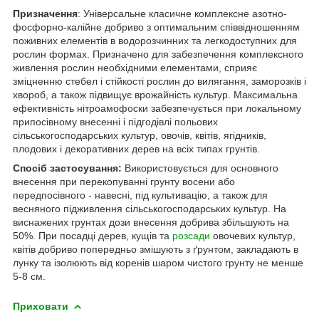
Призначення
: Універсальне класичне комплексне азотно-
фосфорно-калійне добриво з оптимальним співвідношенням
поживних елементів в водорозчинних та легкодоступних для
рослин формах. Призначено для забезпечення комплексного
живлення рослин необхідними елементами, сприяє
зміцненню стебел і стійкості рослин до вилягання, заморозків і
хвороб, а також підвищує врожайність культур. Максимальна
ефективність нітроамофоски забезпечується при локальному
припосівному внесенні і підгодівлі польових
сільськогосподарських культур, овочів, квітів, ягідників,
плодових і декоративних дерев на всіх типах грунтів.
Спосіб застосування:
Використовується для основного
внесення при перекопуванні грунту восени або
передпосівного - навесні, під культивацію, а також для
весняного підживлення сільськогосподарських культур. На
виснажених грунтах дози внесення добрива збільшують на
50%. При посадці дерев, кущів та
розсади
овочевих культур,
квітів добриво попередньо змішують з ґрунтом, закладають в
лунку та ізолюють від коренів шаром чистого грунту не менше
5-8 см.
Приховати