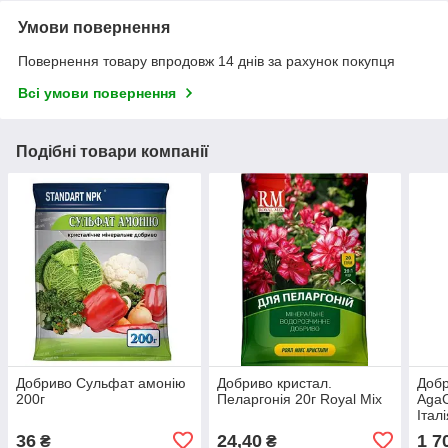
Умови повернення
Повернення товару впродовж 14 днів за рахунок покупця
Всі умови повернення
Подібні товари компанії
Добриво Сульфат амонію
Добриво кристал.
Добр
200г
Пеларгонія 20г Royal Mix
AgaC
Італ
36
24,40
1 7
₴
₴