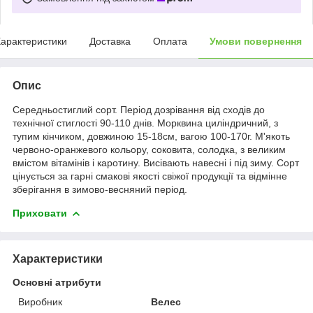
арактеристики
Доставка
Оплата
Умови повернення
Опис
Середньостиглий сорт. Період дозрівання від сходів до
технічної стиглості 90-110 днів. Морквина циліндричний, з
тупим кінчиком, довжиною 15-18см, вагою 100-170г. М'якоть
червоно-оранжевого кольору, соковита, солодка, з великим
вмістом вітамінів і каротину. Висівають навесні і під зиму. Сорт
цінується за гарні смакові якості свіжої продукції та відмінне
зберігання в зимово-весняний період.
Приховати
Характеристики
Основні атрибути
Виробник
Велес