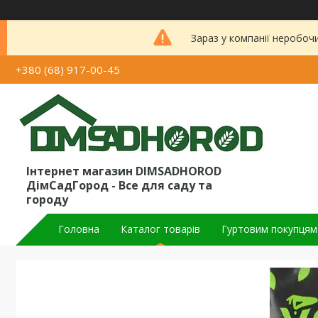
Зараз у компанії неробоч
+380 (68) 917-00-45
Інтернет магазин DIMSADHOROD
ДімСадГород - Все для саду та
городу
Головна
Каталог товарів
Гуртовим покупцям