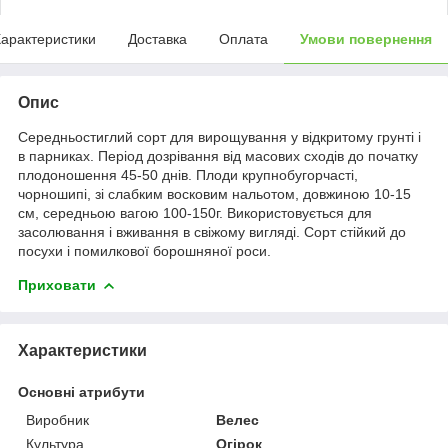
арактеристики
Доставка
Оплата
Умови повернення
Опис
Середньостиглий сорт для вирощування у відкритому грунті і
в парниках. Період дозрівання від масових сходів до початку
плодоношення 45-50 днів. Плоди крупнобугорчасті,
чорношипі, зі слабким восковим нальотом, довжиною 10-15
см, середньою вагою 100-150г. Використовується для
засолювання і вживання в свіжому вигляді. Сорт стійкий до
посухи і помилкової борошняної роси.
Приховати
Характеристики
Основні атрибути
Виробник
Велес
Культура
Огірок