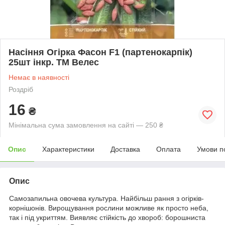
Насіння Огірка Фасон F1 (партенокарпік)
25шт інкр. ТМ Велес
Немає в наявності
Роздріб
16
₴
Мінімальна сума замовлення на сайті — 250 ₴
Опис
Характеристики
Доставка
Оплата
Умови п
Опис
Самозапильна овочева культура. Найбільш рання з огірків-
корнішонів. Вирощування рослини можливе як просто неба,
так і під укриттям. Виявляє стійкість до хвороб: борошниста