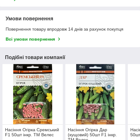
Умови повернення
Повернення товару впродовж 14 днів за рахунок покупця
Всі умови повернення
Подібні товари компанії
Насіння Огірка Сремський
Насіння Огірка Дар
Насі
F1 50шт інкр. ТМ Велес
(кущовий) 50шт F1 інкр.
50шт
ТМ Велес