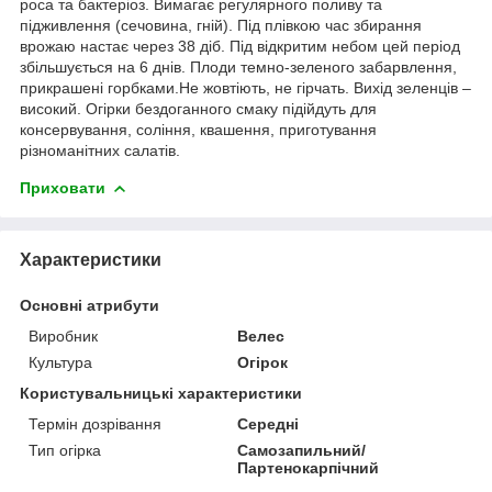
роса та бактеріоз. Вимагає регулярного поливу та
підживлення (сечовина, гній). Під плівкою час збирання
врожаю настає через 38 діб. Під відкритим небом цей період
збільшується на 6 днів. Плоди темно-зеленого забарвлення,
прикрашені горбками.Не жовтіють, не гірчать. Вихід зеленців –
високий. Огірки бездоганного смаку підійдуть для
консервування, соління, квашення, приготування
різноманітних салатів.
Приховати
Характеристики
Основні атрибути
Виробник
Велес
Культура
Огірок
Користувальницькі характеристики
Термін дозрівання
Середні
Тип огірка
Самозапильний/
Партенокарпічний