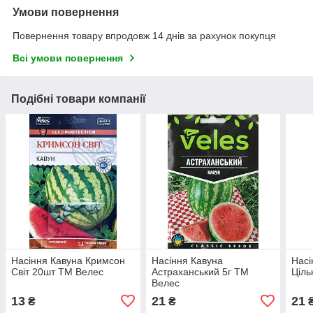
Умови повернення
Повернення товару впродовж 14 днів за рахунок покупця
Всі умови повернення
Подібні товари компанії
Насіння Кавуна Кримсон
Насіння Кавуна
Насі
Світ 20шт ТМ Велес
Астраханський 5г ТМ
Ціль
Велес
13
21
21
₴
₴