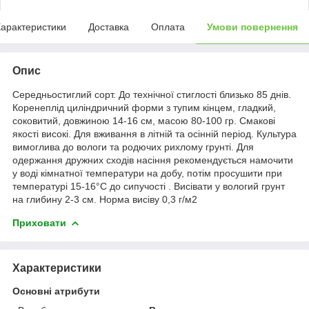
арактеристики
Доставка
Оплата
Умови повернення
Опис
Середньостиглий сорт. До технічної стиглості близько 85 днів.
Коренеплід циліндричний форми з тупим кінцем, гладкий,
соковитий, довжиною 14-16 см, масою 80-100 гр. Смакові
якості високі. Для вживання в літній та осінній період. Культура
вимоглива до вологи та родючих рихлому грунті. Для
одержання дружних сходів насіння рекомендується намочити
у воді кімнатної температури на добу, потім просушити при
температурі 15-16°С до сипучості . Висівати у вологий грунт
на глибину 2-3 см. Норма висіву 0,3 г/м2
Приховати
Характеристики
Основні атрибути