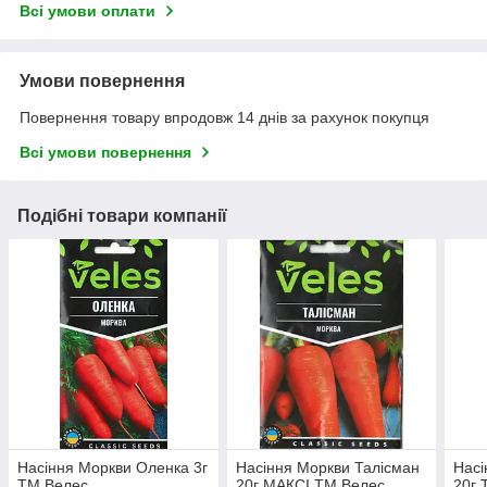
Всі умови оплати
Умови повернення
Повернення товару впродовж 14 днів за рахунок покупця
Всі умови повернення
Подібні товари компанії
Насіння Моркви Оленка 3г
Насіння Моркви Талісман
Насі
ТМ Велес
20г МАКСІ ТМ Велес
20г 