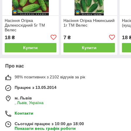
Насіння Огірка
Насіння Огірка Ніжинський
Насі
Далекосхідний 5г ТМ
1г ТМ Велес
(кущ
Велес
18
7
18
₴
₴
Купити
Купити
Про нас
98% позитивних з 2102 відгуків за рік
Працює з 13.05.2014
м. Львів
, Львів, Україна
Контакти
Сьогодні працює з 10:00 до 18:00
Показати весь графік роботи