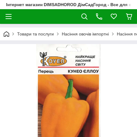
Інтернет магазин DIMSADHOROD ДімСадГород - Все для сад
Товари та послуги
Насіння овочів імпортні
Насіння 