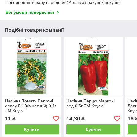
Повернення товару впродовж 14 днів за рахунок покупця
Всі умови повернення
Подібні товари компанії
Насіння Томату Балконі
Насіння Перцю Марконі
Насі
еллоу F1 (кімнатний) 0,1г
ред 0,5г ТМ Коуел
Доль
ТМ Коуел
Коу
11
14,30
16
₴
₴
Купити
Купити