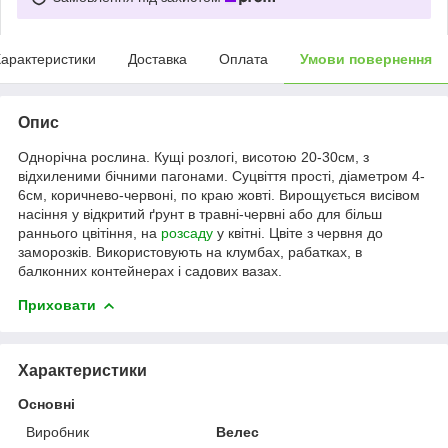
арактеристики
Доставка
Оплата
Умови повернення
Опис
Однорічна рослина. Кущі розлогі, висотою 20-30см, з
відхиленими бічними пагонами. Суцвіття прості, діаметром 4-
6см, коричнево-червоні, по краю жовті. Вирощується висівом
насіння у відкритий ґрунт в травні-червні або для більш
раннього цвітіння, на
розсаду
у квітні. Цвіте з червня до
заморозків. Використовують на клумбах, рабатках, в
балконних контейнерах і садових вазах.
Приховати
Характеристики
Основні
Виробник
Велес