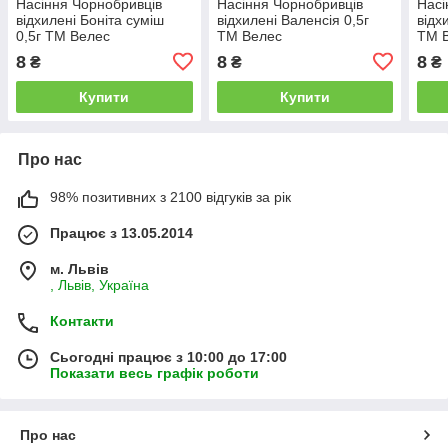
Насіння Чорнобривців
Насіння Чорнобривців
Насі
відхилені Боніта суміш
відхилені Валенсія 0,5г
відх
0,5г ТМ Велес
ТМ Велес
ТМ 
8
8
8
₴
₴
₴
Купити
Купити
Про нас
98% позитивних з 2100 відгуків за рік
Працює з 13.05.2014
м. Львів
, Львів, Україна
Контакти
Сьогодні працює з 10:00 до 17:00
Показати весь графік роботи
Про нас