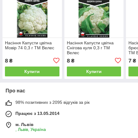
Насіння Капусти цвітна
Насіння Капусти цвітна
Насі
Мовір 74 0,3 г ТМ Велес
Снігова куля 0,3 г ТМ
брюс
Велес
ТМ 
8
8
7
₴
₴
₴
Купити
Купити
Про нас
98% позитивних з 2095 відгуків за рік
Працює з 13.05.2014
м. Львів
, Львів, Україна