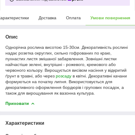
арактеристики
Доставка
Оплата
Умови повернення
Опис
Однорічна рослина висотою 15-30см. Декоративність рослині
надає розетка округлих, сильно гофрованих по краю,
пухнастих листя змішаної забарвлення. Зовнішні листки
найчастіше зелені, внутрішні - рожевого, кремового або
червоного кольору. Вирощується висівом насіння у відкритий
ґрунт в травні, або через
розсаду
в квітні. Декоративні качани
формуються на початку липня. Використовується для
декоративного оформлення бордюрів і групових посадок, а
також для вирощування як вазонна культура.
Приховати
Характеристики