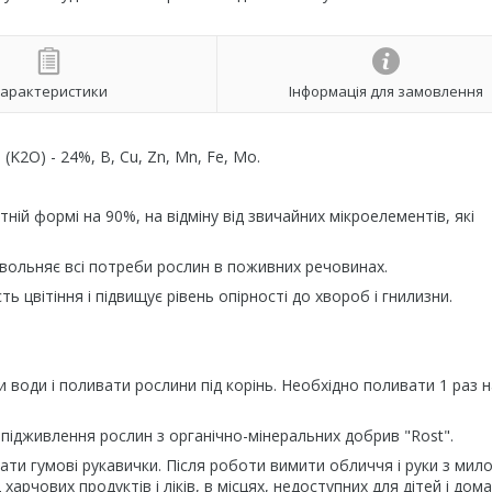
арактеристики
Інформація для замовлення
(K2O) - 24%, B, Cu, Zn, Mn, Fe, Mo.
ій формі на 90%, на відміну від звичайних мікроелементів, які
овольняє всі потреби рослин в поживних речовинах.
ь цвітіння і підвищує рівень опірності до хвороб і гнилизни.
и води і поливати рослини під корінь. Необхідно поливати 1 раз н
ідживлення рослин з органічно-мінеральних добрив "Rost".
ти гумові рукавички. Після роботи вимити обличчя і руки з мило
арчових продуктів і ліків, в місцях, недоступних для дітей і дом