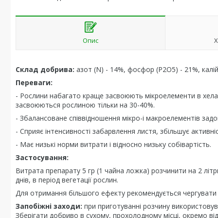
Опис
Х
Склад добрива:
азот (N) - 14%, фосфор (P2O5) - 21%, калій 
Переваги:
- Рослини набагато краще засвоюють мікроелементи в хелатн
засвоюються рослиною тільки на 30-40%.
- Збалансоване співвідношення мікро-і макроелементів зад
- Сприяє інтенсивності забарвлення листя, збільшує активніст
- Має низькі норми витрати і відносно низьку собівартість.
Застосування:
Витрата препарату 5 гр (1 чайна ложка) розчинити на 2 літр
днів, в період вегетації рослин.
Для отримання більшого ефекту рекомендується чергувати п
Запобіжні заходи:
при приготуванні розчину використовува
Зберігати добриво в сухому, прохолодному місці, окремо від х