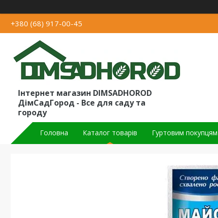
+380 (68) 917-00-45
Інтернет магазин DIMSADHOROD
ДімСадГород - Все для саду та
городу
Головна
Каталог товарів
Гуртовим покупцям